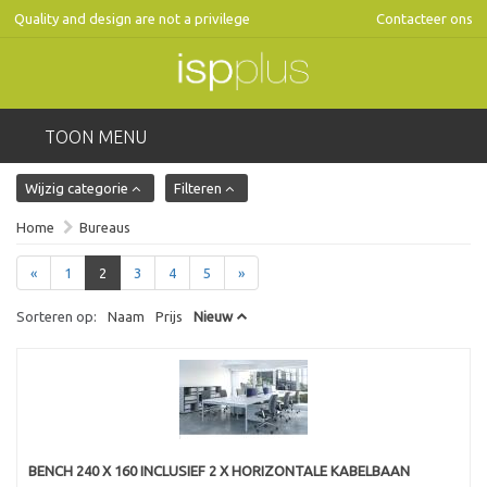
Quality and design are not a privilege
Contacteer ons
TOON MENU
Wijzig categorie
Filteren
Home
Bureaus
«
1
2
3
4
5
»
Sorteren op:
Naam
Prijs
Nieuw
BENCH 240 X 160 INCLUSIEF 2 X HORIZONTALE KABELBAAN