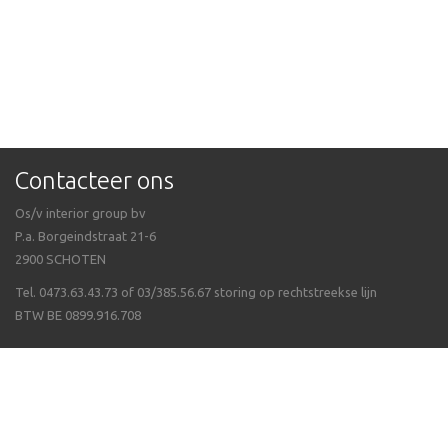
Contacteer ons
Os/v interior group bv
P.a. Borgeindstraat 21-6
2900 SCHOTEN
Tel. 0473.63.43.73 of 03/385.56.67 storing op rechtstreekse lijn
BTW BE 0899.916.708
Veel gestelde vragen
Algemene voorwaarden
Waarom Isppluswebshop
Verzending & ontvangen