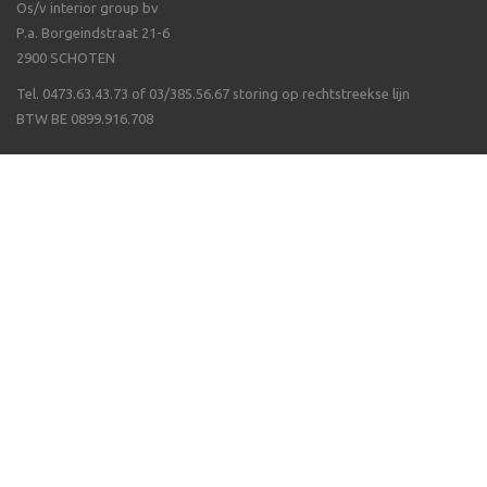
Os/v interior group bv
P.a. Borgeindstraat 21-6
2900 SCHOTEN
Tel. 0473.63.43.73 of 03/385.56.67 storing op rechtstreekse lijn
BTW BE 0899.916.708
Veel gestelde vragen
Algemene voorwaarden
Waarom Isppluswebshop
Verzending & ontvangen
Over ergonomie
Betalen van uw bestelling
Wat als een artikel niet op voorraad is
Volg ons op
© OS/V Interior Group bvba 2026 - Webwinkel door
WinFakt! e-Commerce