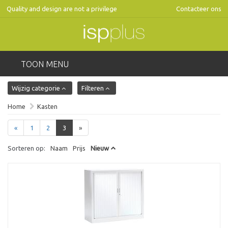
Quality and design are not a privilege
Contacteer ons
TOON MENU
Wijzig categorie
Filteren
Home
Kasten
«
1
2
3
»
Sorteren op:
Naam
Prijs
Nieuw