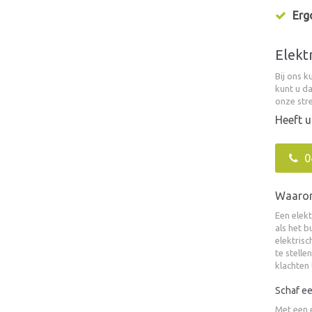
Erg
Elekt
Bij ons k
kunt u da
onze stre
Heeft u
0
Waarom 
Een elekt
als het 
elektrisc
te stelle
klachten
Schaf e
Met een 