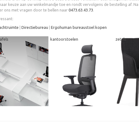
aar keuze aan uw winkelmandje toe en rondt vervolgens de bestelling af. Na d
er ons met vragen door te bellen naar
0473.63.43.73
.
ressant:
achtruimte
|
Directiebureau
|
Ergohuman bureaustoel kopen
afels
kantoorstoelen
zetels