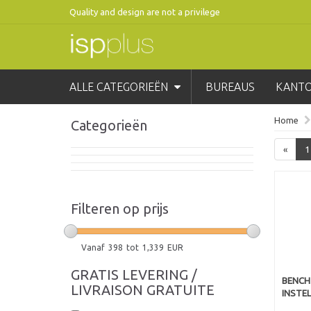
Quality and design are not a privilege
ALLE CATEGORIEËN
BUREAUS
KANT
Home
Categorieën
«
1
Filteren op prijs
Vanaf
398
tot
1,339
EUR
GRATIS LEVERING /
BENCH 
LIVRAISON GRATUITE
INSTE