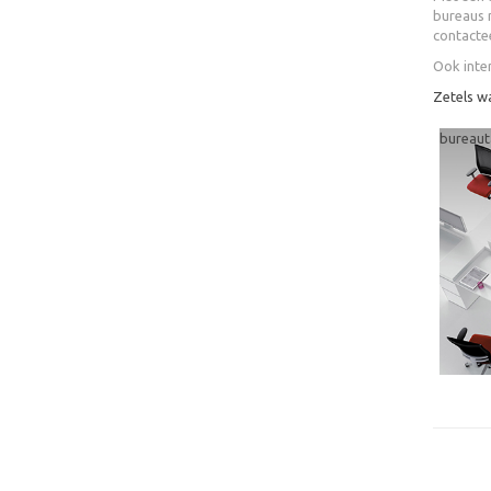
bureaus n
contacte
Ook inte
Zetels w
bureaut