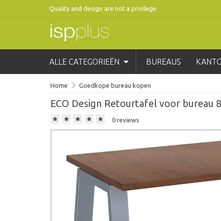
Quality and design are not a privilege
ALLE CATEGORIEËN
BUREAUS
KANT
Home
Goedkope bureau kopen
ECO Design Retourtafel voor bureau 8
0 reviews