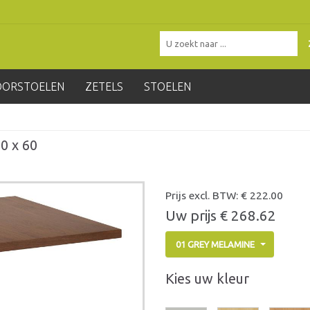
OORSTOELEN
ZETELS
STOELEN
0 x 60
Prijs excl. BTW: €
222.00
Uw prijs €
268.62
01 GREY MELAMINE
Kies uw kleur