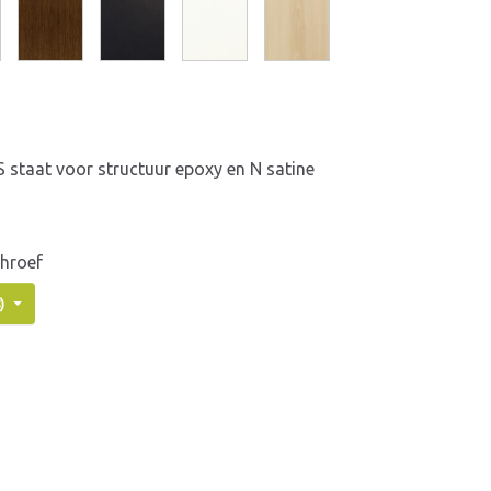
 S staat voor structuur epoxy en N satine
chroef
18)