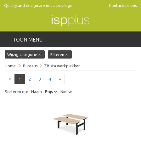
Quality and design are not a privilege
Contacteer ons
TOON MENU
Wijzig categorie
Filteren
Home
Bureaus
Zit sta werkplekken
«
1
2
3
4
»
Sorteren op:
Naam
Prijs
Nieuw