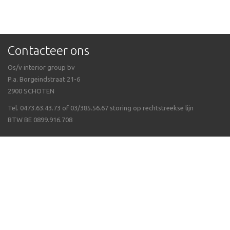
Contacteer ons
Os/v interior group bv
P.a. Borgeindstraat 21-6
2900 SCHOTEN
Tel. 0473.63.43.73 of 03/385.56.67 storing op rechtstreekse lijn
BTW BE 0899.916.708
Veel gestelde vragen
Algemene voorwaarden
Waarom Isppluswebshop
Verzending & ontvangen
Over ergonomie
Betalen van uw bestelling
Wat als een artikel niet op voorraad is