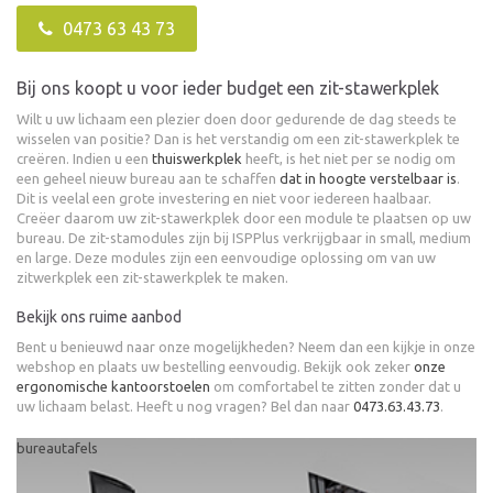
0473 63 43 73
Bij ons koopt u voor ieder budget een zit-stawerkplek
Wilt u uw lichaam een plezier doen door gedurende de dag steeds te
wisselen van positie? Dan is het verstandig om een zit-stawerkplek te
creëren. Indien u een
thuiswerkplek
heeft, is het niet per se nodig om
een geheel nieuw bureau aan te schaffen
dat in hoogte verstelbaar is
.
Dit is veelal een grote investering en niet voor iedereen haalbaar.
Creëer daarom uw zit-stawerkplek door een module te plaatsen op uw
bureau. De zit-stamodules zijn bij ISPPlus verkrijgbaar in small, medium
en large. Deze modules zijn een eenvoudige oplossing om van uw
zitwerkplek een zit-stawerkplek te maken.
Bekijk ons ruime aanbod
Bent u benieuwd naar onze mogelijkheden? Neem dan een kijkje in onze
webshop en plaats uw bestelling eenvoudig. Bekijk ook zeker
onze
ergonomische kantoorstoelen
om comfortabel te zitten zonder dat u
uw lichaam belast. Heeft u nog vragen? Bel dan naar
0473.63.43.73
.
bureautafels