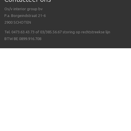
Os/v interior group bv
P.a. Borgeindstraat 21-6
2900 SCHOTEN
Tel. 0473.63.43.73 of 03/385.56.67 storing op rechtstreekse lijn
BTW BE 0899.916.708
Veel gestelde vragen
Algemene voorwaarden
Waarom Isppluswebshop
Verzending & ontvangen
Over ergonomie
Betalen van uw bestelling
Wat als een artikel niet op voorraad is
Volg ons op