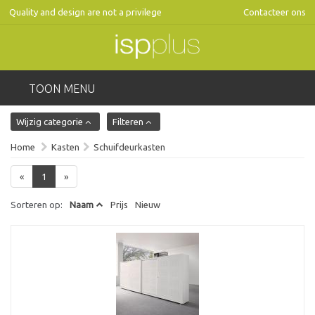
Quality and design are not a privilege
Contacteer ons
TOON MENU
Wijzig categorie
Filteren
Home
Kasten
Schuifdeurkasten
«
1
»
Sorteren op:
Naam
Prijs
Nieuw