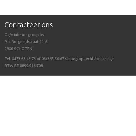
Contacteer ons
Os/v interior group bv
P.a. Borgeindstraat 21-6
2900 SCHOTEN
Tel. 0473.63.43.73 of 03/385.56.67 storing op rechtstreekse lijn
BTW BE 0899.916.708
Veel gestelde vragen
Algemene voorwaarden
Waarom Isppluswebshop
Verzending & ontvangen
Over ergonomie
Betalen van uw bestelling
Wat als een artikel niet op voorraad is