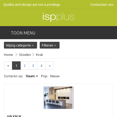
Quality and design are not a privilege
Contacteer ons
TOON MENU
Wijzig categorie
Filteren
Home
Stoelen
Kruk
«
1
2
3
4
»
Sorteren op:
Naam
Prijs
Nieuw
AIR KRUK