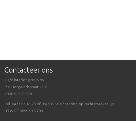
Contacteer ons
Os/v interior group bv
P.a. Borgeindstraat 21-6
2900 SCHOTEN
Tel. 0473.63.43.73 of 03/385.56.67 storing op rechtstreekse lijn
BTW BE 0899.916.708
Veel gestelde vragen
Algemene voorwaarden