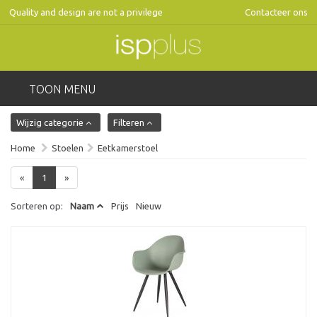
Quality and design are not a privilege
Contacteer ons
TOON MENU
Wijzig categorie
Filteren
Home
Stoelen
Eetkamerstoel
«
1
»
Sorteren op:
Naam
Prijs
Nieuw