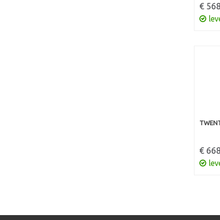
€ 568
lev
TWENT
€ 668
lev