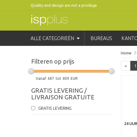
Quality and design are not a privilege
ALLE CATEGORIEËN
BUREAUS
KANT
Home
Filteren op prijs
«
1
Vanaf
687
tot
809
EUR
GRATIS LEVERING /
LIVRAISON GRATUITE
GRATIS LEVERING
24 UU