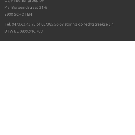
Os/v interior group bv
P.a. Borgeindstraat 21-6
2900 SCHOTEN
Tel. 0473.63.43.73 of 03/385.56.67 storing op rechtstreekse lijn
BTW BE 0899.916.708
Veel gestelde vragen
Algemene voorwaarden
Waarom Isppluswebshop
Verzending & ontvangen
Over ergonomie
Betalen van uw bestelling
Wat als een artikel niet op voorraad is
Volg ons op
© OS/V Interior Group bvba 2026 - Webwinkel door
WinFakt! e-Commerce