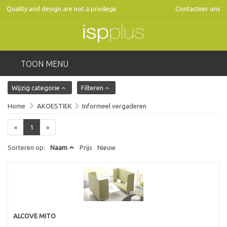
Quality and design are not a privilege
Contacteer ons
TOON MENU
Wijzig categorie
Filteren
Home
AKOESTIEK
Informeel vergaderen
«
1
»
Sorteren op:
Naam
Prijs
Nieuw
ALCOVE MITO