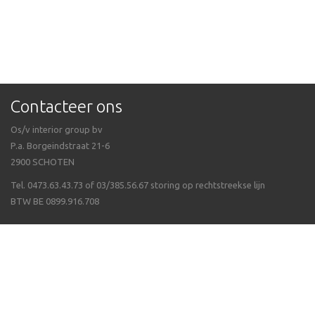
Contacteer ons
Os/v interior group bv
P.a. Borgeindstraat 21-6
2900 SCHOTEN
Tel. 0473.63.43.73 of 03/385.56.67 storing op rechtstreekse lijn
BTW BE 0899.916.708
Veel gestelde vragen
Algemene voorwaarden
Waarom Isppluswebshop
Verzending & ontvangen
Over ergonomie