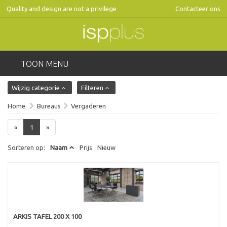
Quality and design are not a privilege
Contacteer ons
TOON MENU
Wijzig categorie
Filteren
Home
Bureaus
Vergaderen
«
1
»
Sorteren op:
Naam
Prijs
Nieuw
ARKIS TAFEL 200 X 100