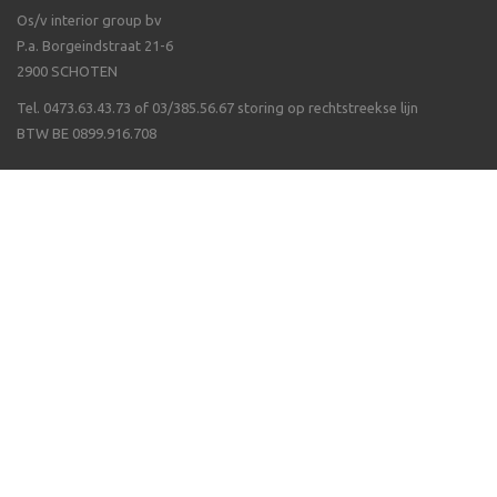
Os/v interior group bv
P.a. Borgeindstraat 21-6
2900 SCHOTEN
Tel. 0473.63.43.73 of 03/385.56.67 storing op rechtstreekse lijn
BTW BE 0899.916.708
Veel gestelde vragen
Algemene voorwaarden
Waarom Isppluswebshop
Verzending & ontvangen
Over ergonomie
Betalen van uw bestelling
Wat als een artikel niet op voorraad is
Volg ons op