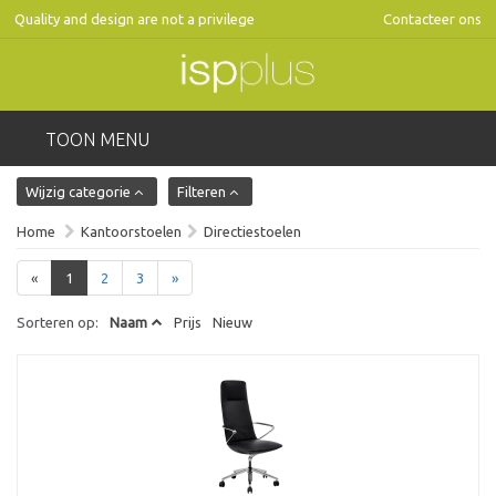
Quality and design are not a privilege
Contacteer ons
TOON MENU
Wijzig categorie
Filteren
Home
Kantoorstoelen
Directiestoelen
«
1
2
3
»
Sorteren op:
Naam
Prijs
Nieuw