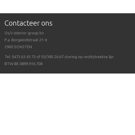
Contacteer ons
Os/v interior group bv
P.a. Borgeindstraat 21-6
2900 SCHOTEN
Tel. 0473.63.43.73 of 03/385.56.67 storing op rechtstreekse lijn
BTW BE 0899.916.708
Veel gestelde vragen
Algemene voorwaarden
Waarom Isppluswebshop
Verzending & ontvangen
Over ergonomie
Betalen van uw bestelling
Wat als een artikel niet op voorraad is