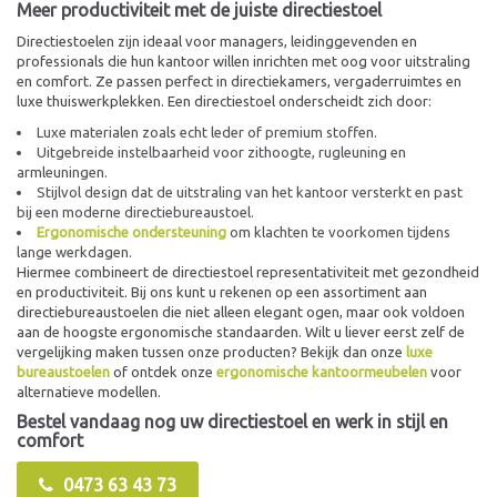
Meer productiviteit met de juiste directiestoel
Directiestoelen zijn ideaal voor managers, leidinggevenden en
professionals die hun kantoor willen inrichten met oog voor uitstraling
en comfort. Ze passen perfect in directiekamers, vergaderruimtes en
luxe thuiswerkplekken. Een directiestoel onderscheidt zich door:
Luxe materialen zoals echt leder of premium stoffen.
Uitgebreide instelbaarheid voor zithoogte, rugleuning en
armleuningen.
Stijlvol design dat de uitstraling van het kantoor versterkt en past
bij een moderne directiebureaustoel.
Ergonomische ondersteuning
om klachten te voorkomen tijdens
lange werkdagen.
Hiermee combineert de directiestoel representativiteit met gezondheid
en productiviteit. Bij ons kunt u rekenen op een assortiment aan
directiebureaustoelen die niet alleen elegant ogen, maar ook voldoen
aan de hoogste ergonomische standaarden. Wilt u liever eerst zelf de
vergelijking maken tussen onze producten? Bekijk dan onze
luxe
bureaustoelen
of ontdek onze
ergonomische kantoormeubelen
voor
alternatieve modellen.
Bestel vandaag nog uw directiestoel en werk in stijl en
comfort
0473 63 43 73