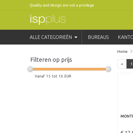
Quality and design are not a privilege
ALLE CATEGORIEËN
BUREAUS
KANT
Home
Filteren op prijs
«
1
Vanaf
15
tot
16
EUR
MONTE
€ 12.