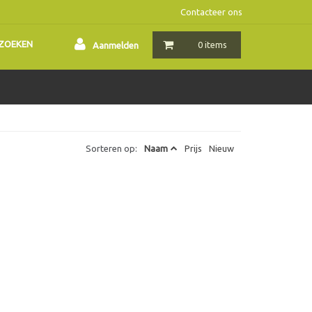
Contacteer ons
ZOEKEN
0 items
Aanmelden
Sorteren op:
Naam
Prijs
Nieuw