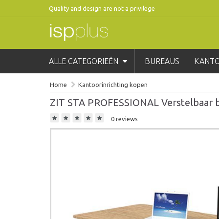
Quality and design are not a privilege
ALLE CATEGORIEËN
BUREAUS
KANT
Home
Kantoorinrichting kopen
ZIT STA PROFESSIONAL Verstelbaar b
0 reviews