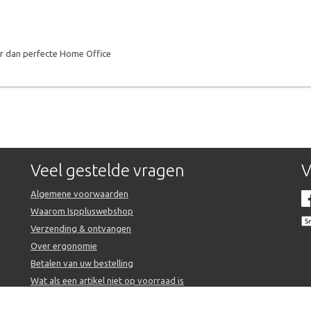
er dan perfecte Home Office
Veel gestelde vragen
V
Algemene voorwaarden
Waarom Isppluswebshop
Verzending & ontvangen
Over ergonomie
Betalen van uw bestelling
Wat als een artikel niet op voorraad is
ommerce