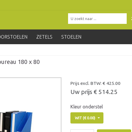
OORSTOELEN
ZETELS
STOELEN
ureau 180 x 80
Prijs excl. BTW: €
425.00
Uw prijs €
514.25
Kleur onderstel
WIT (€ 0.00)