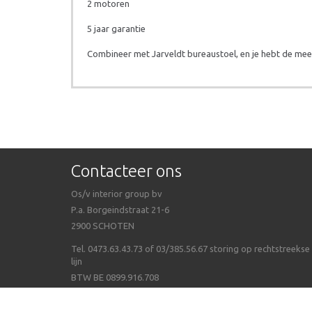
2 motoren
5 jaar garantie
Combineer met Jarveldt bureaustoel, en je hebt de me
Contacteer ons
Os/v interior group bv
P.a. Borgeindstraat 21-6
2900 SCHOTEN
Tel. 0473.63.43.73 of 03/385.56.67 storing op rechtstreekse
lijn
BTW BE 0899.916.708
© OS/V Interior Group bvba 2026 - Webwinkel door
WinFakt! e-C