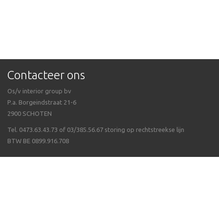
Contacteer ons
Os/v interior group bv
P.a. Borgeindstraat 21-6
2900 SCHOTEN
Tel. 0473.63.43.73 of 03/385.56.67 storing op rechtstreekse lijn
BTW BE 0899.916.708
Veel gestelde vragen
Algemene voorwaarden
Waarom Isppluswebshop
Verzending & ontvangen
Over ergonomie