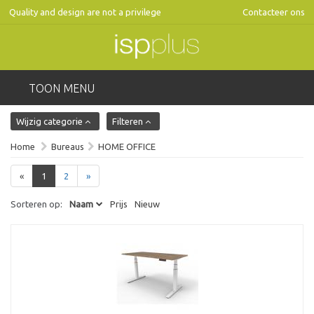
Quality and design are not a privilege
Contacteer ons
TOON MENU
Wijzig categorie
Filteren
Home
Bureaus
HOME OFFICE
«
1
2
»
Sorteren op:
Naam
Prijs
Nieuw