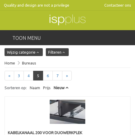
Quality and design are not a privilege
Contacteer ons
TOON MENU
Wijzig categorie
Filteren
Home
Bureaus
«
3
4
5
6
7
»
Sorteren op:
Naam
Prijs
Nieuw
KABELKANAAL 200 VOOR DUOWERKPLEK