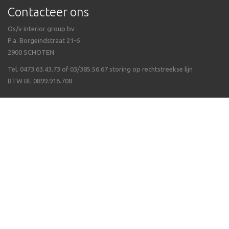
Contacteer ons
Os/v interior group bv
P.a. Borgeindstraat 21-6
2900 SCHOTEN
Tel. 0473.63.43.73 of 03/385.56.67 storing op rechtstreekse lijn
BTW BE 0899.916.708
Veel gestelde vragen
Algemene voorwaarden
Waarom Isppluswebshop
Verzending & ontvangen
Over ergonomie
Betalen van uw bestelling
Wat als een artikel niet op voorraad is
Volg ons op