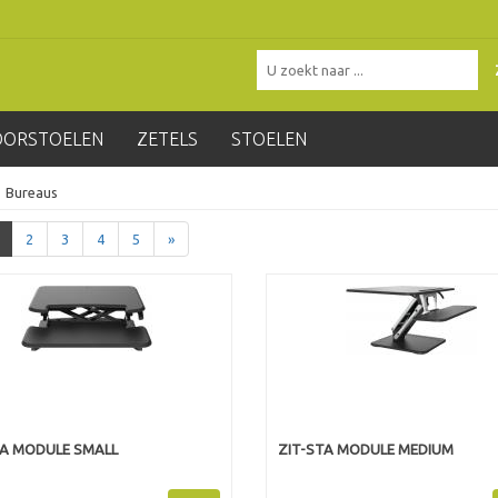
OORSTOELEN
ZETELS
STOELEN
Bureaus
2
3
4
5
»
TA MODULE SMALL
ZIT-STA MODULE MEDIUM