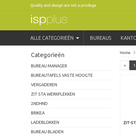
Quality and design are not a privilege
ALLE CATEGORIEËN
BUREAUS
KANT
Home
Categorieën
«
1
BUREAU MANAGER
BUREAUTAFELS VASTE HOOGTE
VERGADEREN
ZIT STA WERKPLEKKEN
2NDHND
BRIKEA
LADEBLOKKEN
ZIT-S
BUREAU BLADEN