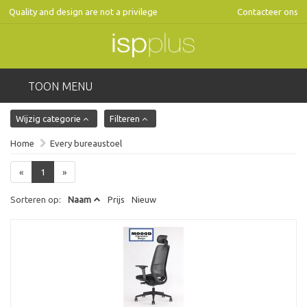
Quality and design are not a privilege
Contacteer ons
TOON MENU
Wijzig categorie
Filteren
Home
Every bureaustoel
«
1
»
Sorteren op:
Naam
Prijs
Nieuw