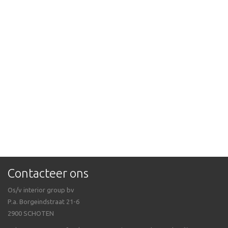
Contacteer ons
Os/v interior group bv
P.a. Borgeindstraat 21-6
2900 SCHOTEN