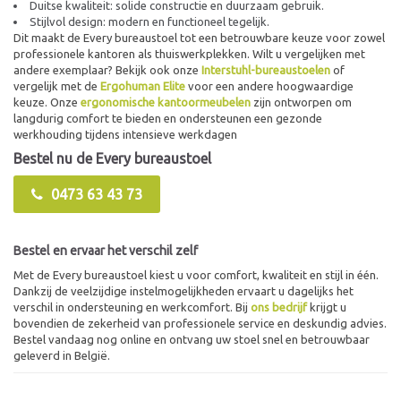
Duitse kwaliteit: solide constructie en duurzaam gebruik.
Stijlvol design: modern en functioneel tegelijk.
Dit maakt de Every bureaustoel tot een betrouwbare keuze voor zowel
professionele kantoren als thuiswerkplekken. Wilt u vergelijken met
andere exemplaar? Bekijk ook onze
Interstuhl-bureaustoelen
of
vergelijk met de
Ergohuman Elite
voor een andere hoogwaardige
keuze. Onze
ergonomische kantoormeubelen
zijn ontworpen om
langdurig comfort te bieden en ondersteunen een gezonde
werkhouding tijdens intensieve werkdagen
Bestel nu de Every bureaustoel
0473 63 43 73
Bestel en ervaar het verschil zelf
Met de Every bureaustoel kiest u voor comfort, kwaliteit en stijl in één.
Dankzij de veelzijdige instelmogelijkheden ervaart u dagelijks het
verschil in ondersteuning en werkcomfort. Bij
ons bedrijf
krijgt u
bovendien de zekerheid van professionele service en deskundig advies.
Bestel vandaag nog online en ontvang uw stoel snel en betrouwbaar
geleverd in België.