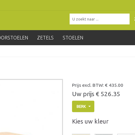
OORSTOELEN
ZETELS
STOELEN
Prijs excl. BTW: €
435.00
Uw prijs €
526.35
BERK
Kies uw kleur