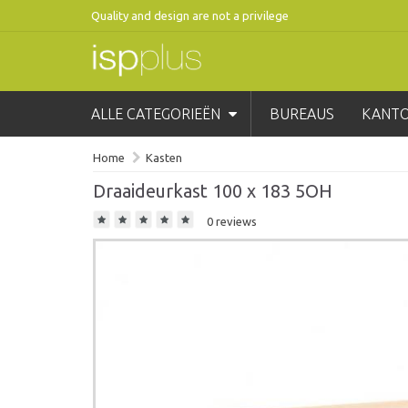
Quality and design are not a privilege
ALLE CATEGORIEËN
BUREAUS
KANT
Home
Kasten
Draaideurkast 100 x 183 5OH
0 reviews