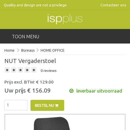
Quality and design are not a privilege
Contacteer ons
TOON MENU
Home
Bureaus
HOME OFFICE
NUT Vergaderstoel
0 reviews
Prijs excl. BTW: €
129.00
Uw prijs €
156.09
leverbaar uitvoorraad
BESTEL NU