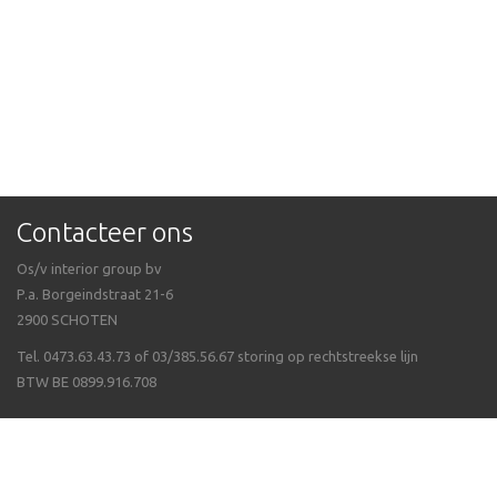
Contacteer ons
Os/v interior group bv
P.a. Borgeindstraat 21-6
2900 SCHOTEN
Tel. 0473.63.43.73 of 03/385.56.67 storing op rechtstreekse lijn
BTW BE 0899.916.708
Veel gestelde vragen
Algemene voorwaarden