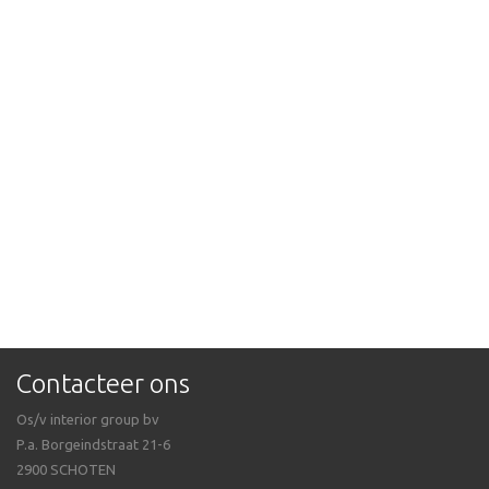
Contacteer ons
Os/v interior group bv
P.a. Borgeindstraat 21-6
2900 SCHOTEN