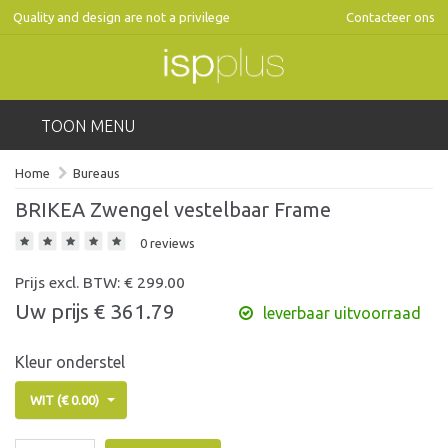
Quality and design are not a privilege
Contacteer ons
TOON MENU
Home
Bureaus
BRIKEA Zwengel vestelbaar Frame
0 reviews
Prijs excl. BTW: €
299.00
Uw prijs €
361.79
leverbaar uitvoorraad
Kleur onderstel
WIT (€ 0.00)