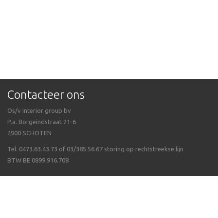
Contacteer ons
Os/v interior group bv
P.a. Borgeindstraat 21-6
2900 SCHOTEN
Tel. 0473.63.43.73 of 03/385.56.67 storing op rechtstreekse lijn
BTW BE 0899.916.708
Veel gestelde vragen
Algemene voorwaarden
Waarom Isppluswebshop