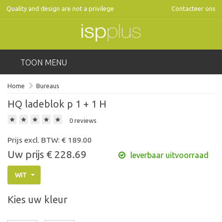
Quality and design are not a privilege
Contacteer ons
TOON MENU
Home
Bureaus
HQ ladeblok p 1 + 1 H
0 reviews
Prijs excl. BTW: €
189.00
Uw prijs €
228.69
leverbaar uitvoorraad
WIT
Kies uw kleur