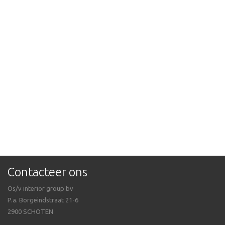
Contacteer ons
Os/v interior group bv
P.a. Borgeindstraat 21-6
2900 SCHOTEN