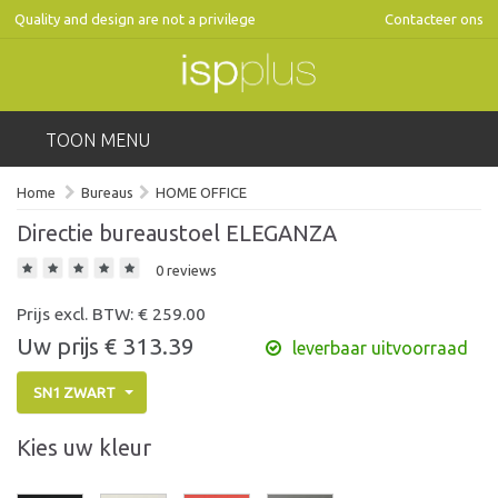
Quality and design are not a privilege
Contacteer ons
TOON MENU
Home
Bureaus
HOME OFFICE
Directie bureaustoel ELEGANZA
0 reviews
Prijs excl. BTW: €
259.00
Uw prijs €
313.39
leverbaar uitvoorraad
SN1 ZWART
Kies uw kleur