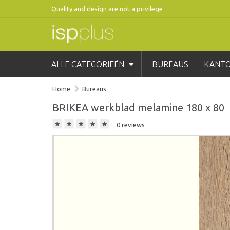
Quality and design are not a privilege
ALLE CATEGORIEËN
BUREAUS
KANT
Home
Bureaus
BRIKEA werkblad melamine 180 x 80
0 reviews