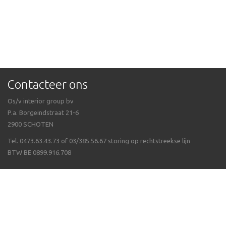
Contacteer ons
Os/v interior group bv
P.a. Borgeindstraat 21-6
2900 SCHOTEN
Tel. 0473.63.43.73 of 03/385.56.67 storing op rechtstreekse lijn
BTW BE 0899.916.708
Veel gestelde vragen
Algemene voorwaarden
Waarom Isppluswebshop
Verzending & ontvangen