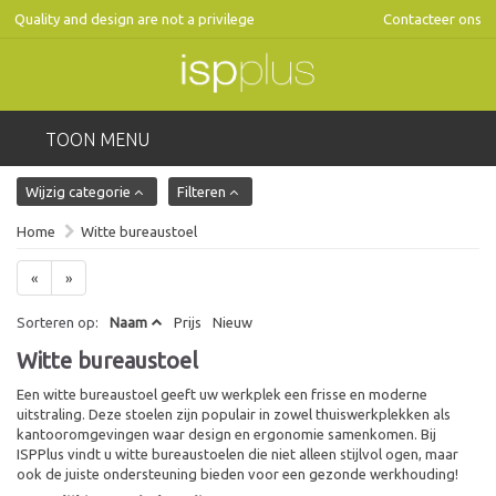
Quality and design are not a privilege
Contacteer ons
TOON MENU
Wijzig categorie
Filteren
Home
Witte bureaustoel
«
»
Sorteren op:
Naam
Prijs
Nieuw
Witte bureaustoel
Een witte bureaustoel geeft uw werkplek een frisse en moderne
uitstraling. Deze stoelen zijn populair in zowel thuiswerkplekken als
kantooromgevingen waar design en ergonomie samenkomen. Bij
ISPPlus vindt u witte bureaustoelen die niet alleen stijlvol ogen, maar
ook de juiste ondersteuning bieden voor een gezonde werkhouding!