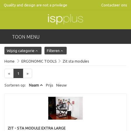
Quality and design are not a privilege
Contacteer ons
TOON MENU
Wijzig categorie
Filteren
Home
ERGONOMIC TOOLS
Zit sta modules
«
1
»
Sorteren op:
Naam
Prijs
Nieuw
ZIT - STA MODULE EXTRA LARGE