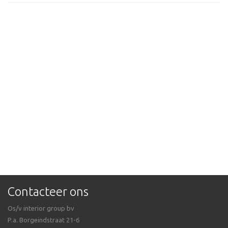
Contacteer ons
Os/v interior group bv
P.a. Borgeindstraat 21-6