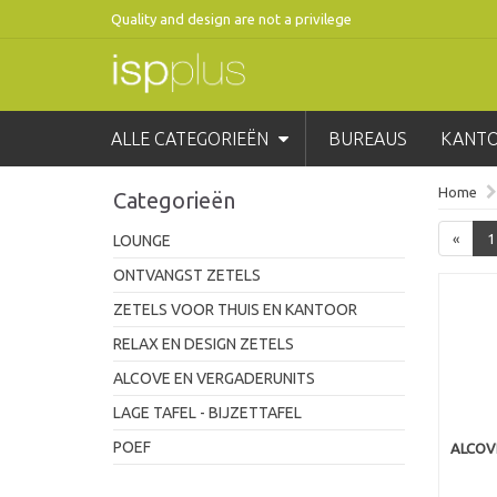
Quality and design are not a privilege
ALLE CATEGORIEËN
BUREAUS
KANT
Home
Categorieën
«
1
LOUNGE
ONTVANGST ZETELS
ZETELS VOOR THUIS EN KANTOOR
RELAX EN DESIGN ZETELS
ALCOVE EN VERGADERUNITS
LAGE TAFEL - BIJZETTAFEL
POEF
ALCOV