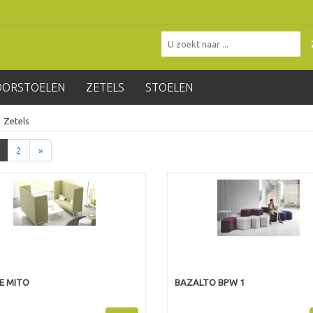
OORSTOELEN
ZETELS
STOELEN
Zetels
2
»
E MITO
BAZALTO BPW 1