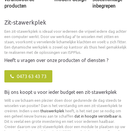
producten
inbegrepen
Zit-stawerkplek
Een zit-stawerkplek is ideaal voor iedereen die vrijwel iedere dag achter
een computer werkt. Door uw werkdag af te wisselen met zitten en
staan, voorkomt u vervelende lichamelijke klachten en voelt u zich fitter.
Een dynamische werkplek is zowel op kantoor als thuis heel gemakkelijk
te realiseren met de oplossingen van ISPPlus.
Heeft u vragen over onze producten of diensten ?
0473 63 43 73
Bij ons koopt u voor ieder budget een zit-stawerkplek
Wilt u uw lichaam een plezier doen door gedurende de dag steeds te
wisselen van positie? Dan is het verstandig om een zit-stawerkplek te
creëren. Indien u een
thuiswerkplek
heeft, is het niet per se nodig om
een geheel nieuw bureau aan te schaffen
dat in hoogte verstelbaar is
.
Dit is veelal een grote investering en niet voor iedereen haalbaar.
Creëer daarom uw zit-stawerkplek door een module te plaatsen op uw