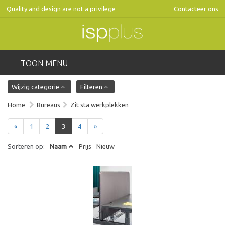
Quality and design are not a privilege
Contacteer ons
TOON MENU
Wijzig categorie
Filteren
Home
Bureaus
Zit sta werkplekken
«
1
2
3
4
»
Sorteren op:
Naam
Prijs
Nieuw