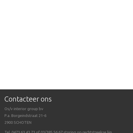
Contacteer ons
Os/v interior group bv
P.a. Borgeindstraat 21-6
2900 SCHOTEN
Tel. 0473.63.43.73 of 03/385.56.67 storing op rechtstreekse lijn