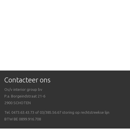
Contacteer ons
Os/v interior group bv
P.a. Borgeindstraat 21-6
2900 SCHOTEN
Tel. 0473.63.43.73 of 03/385.56.67 storing op rechtstreekse lijn
BTW BE 0899.916.708