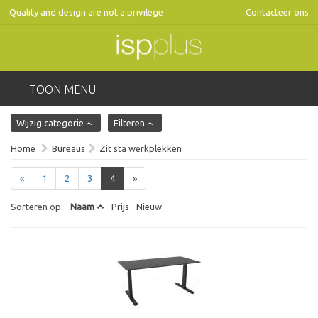
Quality and design are not a privilege
Contacteer ons
TOON MENU
Wijzig categorie
Filteren
Home
Bureaus
Zit sta werkplekken
«
1
2
3
4
»
Sorteren op:
Naam
Prijs
Nieuw